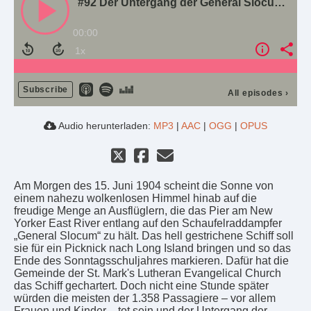
#92 Der Untergang der General Slocum – 1904 war mehr Schifffahrtskatastrophe
00:00
Subscribe
All episodes
›
Audio herunterladen:
MP3
|
AAC
|
OGG
|
OPUS
Am Morgen des 15. Juni 1904 scheint die Sonne von
einem nahezu wolkenlosen Himmel hinab auf die
freudige Menge an Ausflüglern, die das Pier am New
Yorker East River entlang auf den Schaufelraddampfer
„General Slocum“ zu hält. Das hell gestrichene Schiff soll
sie für ein Picknick nach Long Island bringen und so das
Ende des Sonntagsschuljahres markieren. Dafür hat die
Gemeinde der St. Mark's Lutheran Evangelical Church
das Schiff gechartert. Doch nicht eine Stunde später
würden die meisten der 1.358 Passagiere – vor allem
Frauen und Kinder – tot sein und der Untergang der