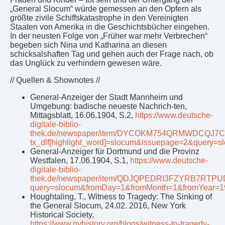
„General Slocum“ würde gemessen an den Opfern als
größte zivile Schiffskatastrophe in den Vereinigten
Staaten von Amerika in die Geschichtsbücher eingehen.
In der neusten Folge von „Früher war mehr Verbrechen“
begeben sich Nina und Katharina an diesen
schicksalshaften Tag und gehen auch der Frage nach, ob
das Unglück zu verhindern gewesen wäre.
// Quellen & Shownotes //
General-Anzeiger der Stadt Mannheim und
Umgebung: badische neueste Nachrich-ten,
Mittagsblatt, 16.06.1904, S.2,
https://www.deutsche-
digitale-biblio-
thek.de/newspaper/item/DYCOKM754QRMWDCQJ7
tx_dlf[highlight_word]=slocum&issuepage=2&quer
General-Anzeiger für Dortmund und die Provinz
Westfalen, 17.06.1904, S.1,
https://www.deutsche-
digitale-biblio-
thek.de/newspaper/item/QDJQPEDRI3FZYRB7RT
query=slocum&fromDay=1&fromMonth=1&fromYear=1
Houghtaling, T., Witness to Tragedy: The Sinking of
the General Slocum, 24.02. 2016, New York
Historical Society,
https://www.nyhistory.org/blogs/witness-to-tragedy-