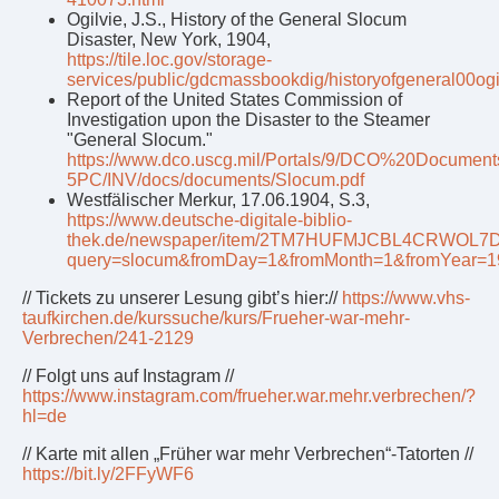
Ogilvie, J.S., History of the General Slocum
Disaster, New York, 1904,
https://tile.loc.gov/storage-
services/public/gdcmassbookdig/historyofgeneral00ogil
Report of the United States Commission of
Investigation upon the Disaster to the Steamer
"General Slocum."
https://www.dco.uscg.mil/Portals/9/DCO%20Document
5PC/INV/docs/documents/Slocum.pdf
Westfälischer Merkur, 17.06.1904, S.3,
https://www.deutsche-digitale-biblio-
thek.de/newspaper/item/2TM7HUFMJCBL4CRWO
query=slocum&fromDay=1&fromMonth=1&fromYear=1
// Tickets zu unserer Lesung gibt’s hier://
https://www.vhs-
taufkirchen.de/kurssuche/kurs/Frueher-war-mehr-
Verbrechen/241-2129
// Folgt uns auf Instagram //
https://www.instagram.com/frueher.war.mehr.verbrechen/?
hl=de
// Karte mit allen „Früher war mehr Verbrechen“-Tatorten //
https://bit.ly/2FFyWF6