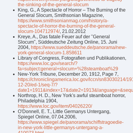
the-sinking-of-the-general-slocum
King, G., A Spectacle of Horror – The Burning of the
General Slocum, Smithsonian Magazine,
https://www.smithsonianmag.com/history/a-
spectacle-of-horror-the-burning-of-the-general-
slocum-104712974/
, 21.02.2012
Kreye, A., Das fatale Feuer auf der "General
Slocum", Süddeutsche Zeitung Online, 15. Juni
2004,
https://www.sueddeutsche.de/panorama/new-
york-general-slocum-1.858611
Library of Congress, Fotografien und Publikationen,
https://www.loc.gov/search/?
fa=subject:general+slocum+%28steamboat%29
New-York Tribune, December 20, 1912, Page 7,
https://chroniclingamerica.loc.gov/lccn/sn83030214/19
12-20/ed-1/seq-7/?
date1=1911&index=17&date2=1913&language=&seq
Northrop, H. D., New York's awful steamboat horror,
Philadelphia 1904,
https://www.loc.gov/item/04026220/
O'Donnell, E. T., Little Germanys Untergang,
Spiegel Online, 07.04.2006,
https://www.spiegel.de/panorama/schiffstragoedie-
in-new-york-little-germanys-untergang-a-
410073.html