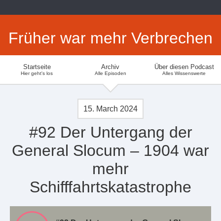
Früher war mehr Verbrechen
Startseite
Archiv
Über diesen Podcast
Hier geht's los
Alle Episoden
Alles Wissenswerte
15. March 2024
#92 Der Untergang der
General Slocum – 1904 war
mehr
Schifffahrtskatastrophe